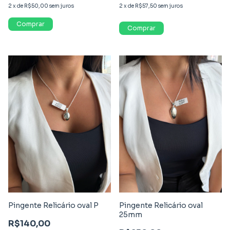
2
x
de
R$50,00
sem juros
2
x
de
R$57,50
sem juros
Pingente Relicário oval P
Pingente Relicário oval
25mm
R$140,00