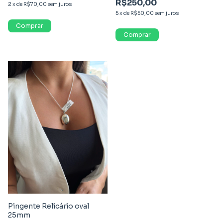
R$250,00
2
x
de
R$70,00
sem juros
5
x
de
R$50,00
sem juros
Pingente Relicário oval
25mm