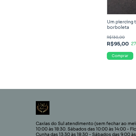
Um piercing 
borboleta
R$130,00
R$95,00
2
Caxias do Sul atendimento (sem fechar ao meio
10:00 às 18:30. Sábados das 10:00 às 14:00 - Fl
Cunha das 13:30 às 18:30 - Sábados das 9:00 às