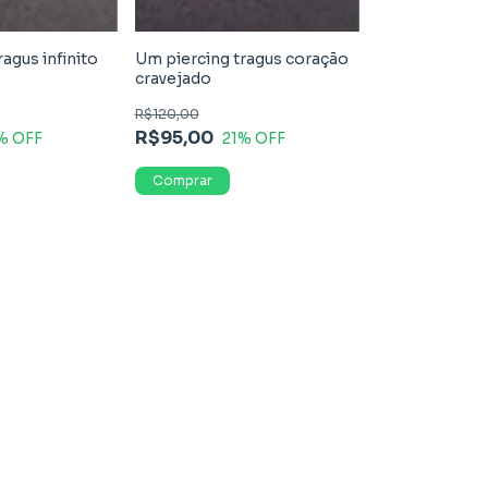
agus infinito
Um piercing tragus coração
cravejado
R$120,00
R$95,00
% OFF
21
% OFF