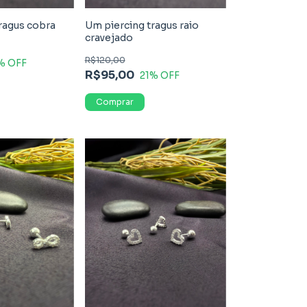
ragus cobra
Um piercing tragus raio
cravejado
R$120,00
% OFF
R$95,00
21
% OFF