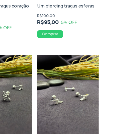
ragus coração
Um piercing tragus esferas
R$100,00
R$95,00
5
% OFF
% OFF