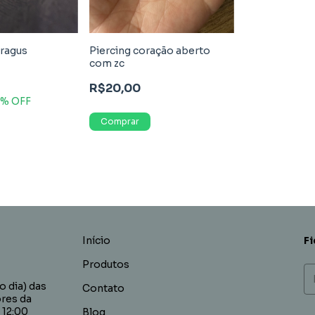
tragus
Piercing coração aberto
com zc
R$20,00
7
% OFF
Início
Fi
Produtos
 dia) das
Contato
ores da
 12:00
Blog