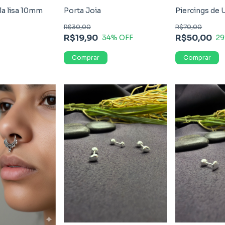
la lisa 10mm
Porta Joia
Piercings de
R$30,00
R$70,00
R$19,90
R$50,00
34
% OFF
29