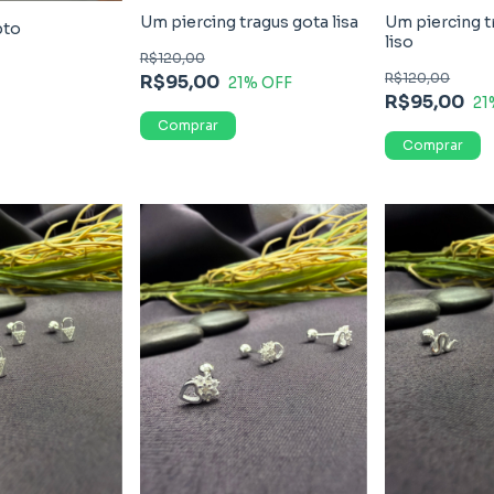
Um piercing tragus gota lisa
Um piercing t
pto
liso
R$120,00
R$120,00
R$95,00
21
% OFF
R$95,00
21