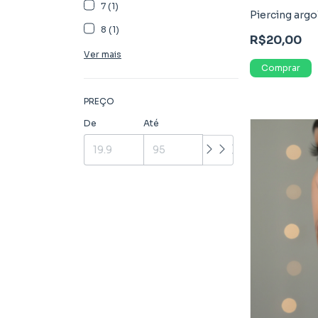
7 (1)
Piercing argo
8 (1)
R$20,00
Ver mais
PREÇO
De
Até