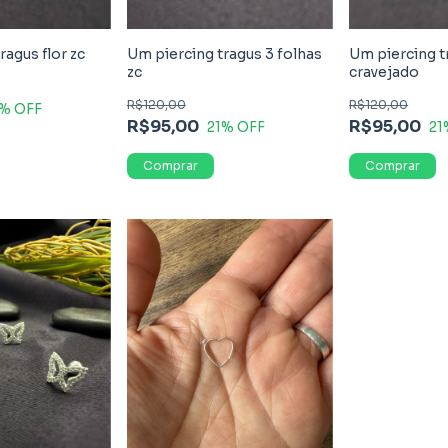
ragus flor zc
Um piercing tragus 3 folhas
Um piercing tr
zc
cravejado
R$120,00
R$120,00
% OFF
R$95,00
R$95,00
21
% OFF
21