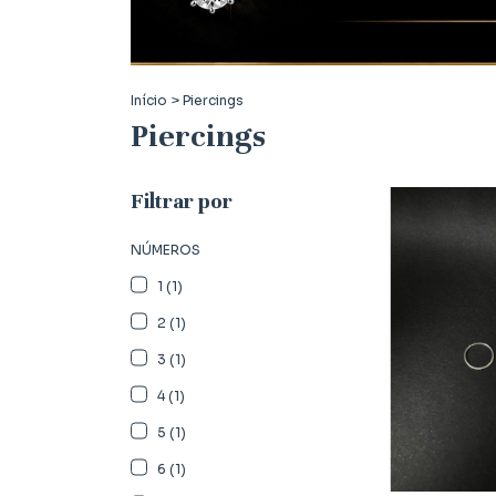
Início
>
Piercings
Piercings
Filtrar por
NÚMEROS
1 (1)
2 (1)
3 (1)
4 (1)
5 (1)
6 (1)