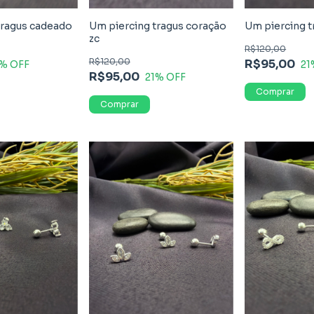
tragus cadeado
Um piercing tragus coração
Um piercing t
zc
R$120,00
R$120,00
R$95,00
% OFF
21
R$95,00
21
% OFF