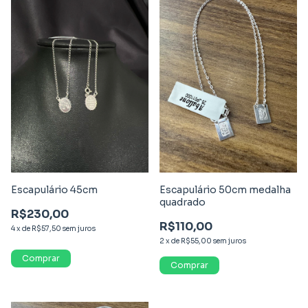
Escapulário 45cm
Escapulário 50cm medalha
quadrado
R$230,00
R$110,00
4
x
de
R$57,50
sem juros
2
x
de
R$55,00
sem juros