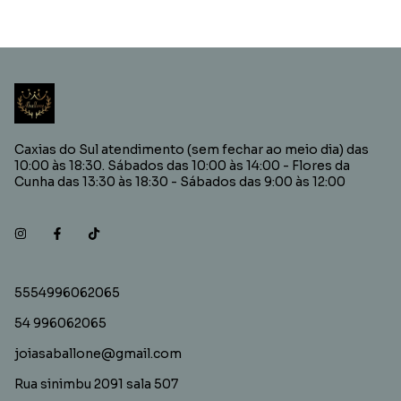
Caxias do Sul atendimento (sem fechar ao meio dia) das
10:00 às 18:30. Sábados das 10:00 às 14:00 - Flores da
Cunha das 13:30 às 18:30 - Sábados das 9:00 às 12:00
5554996062065
54 996062065
joiasaballone@gmail.com
Rua sinimbu 2091 sala 507