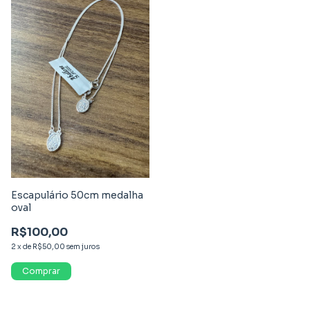
Escapulário 50cm medalha
oval
R$100,00
2
x
de
R$50,00
sem juros