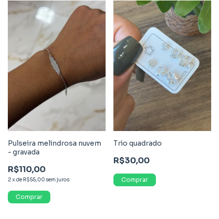
Pulseira melindrosa nuvem
Trio quadrado
- gravada
R$30,00
R$110,00
2
x
de
R$55,00
sem juros