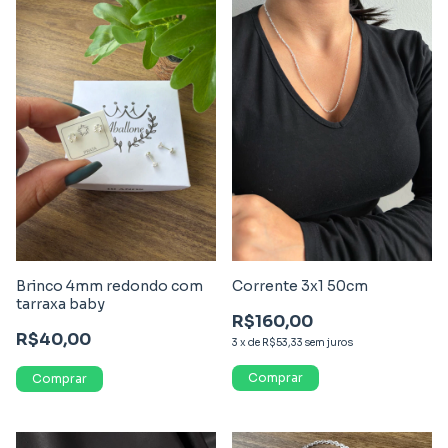
Brinco 4mm redondo com
Corrente 3x1 50cm
tarraxa baby
R$160,00
R$40,00
3
x
de
R$53,33
sem juros